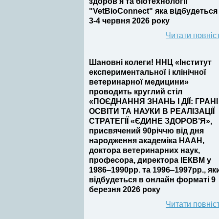
здоров’я та біотехнології
"VetBioConnect" яка відбудеться
3-4 червня 2026 року
Читати повніс
Шановні колеги! ННЦ «Інститут
експериментальної і клінічної
ветеринарної медицини»
проводить круглий стіл
«ПОЄДНАННЯ ЗНАНЬ І ДІЇ: ГРАНІ
ОСВІТИ ТА НАУКИ В РЕАЛІЗАЦІЇ
СТРАТЕГІЇ «ЄДИНЕ ЗДОРОВ’Я»,
присвячений 90річчю від дня
народження академіка НААН,
доктора ветеринарних наук,
професора, директора ІЕКВМ у
1986‒1990рр. та 1996‒1997рр., як
відбудеться в онлайн форматі 9
березня 2026 року
Читати повніс