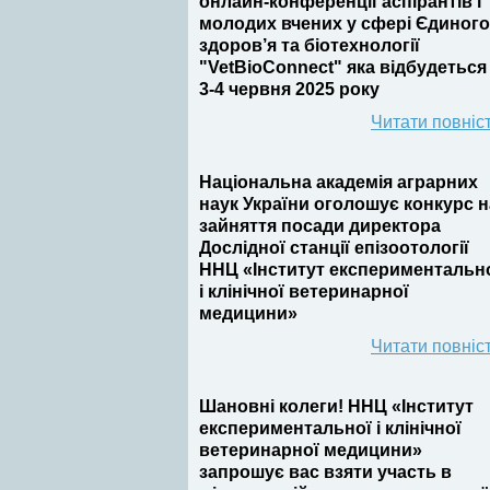
онлайн-конференції аспірантів і
молодих вчених у сфері Єдиного
здоров’я та біотехнології
"VetBioConnect" яка відбудеться
3-4 червня 2025 року
Читати повніс
Національна академія аграрних
наук України оголошує конкурс н
зайняття посади директора
Дослідної станції епізоотології
ННЦ «Інститут експериментальн
і клінічної ветеринарної
медицини»
Читати повніс
Шановні колеги! ННЦ «Інститут
експериментальної і клінічної
ветеринарної медицини»
запрошує вас взяти участь в