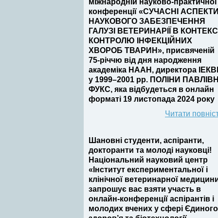
міжнародній науково-практичної
конференції «СУЧАСНІ АСПЕКТ
НАУКОВОГО ЗАБЕЗПЕЧЕННЯ
ГАЛУЗІ ВЕТЕРИНАРІЇ В КОНТЕКС
КОНТРОЛЮ ІНФЕКЦІЙНИХ
ХВОРОБ ТВАРИН», присвяченій
75-річчю від дня народження
академіка НААН, директора ІЕК
у 1999–2001 рр. ПОЛІНИ ПАВЛІВ
ФУКС, яка відбудеться в онлайн
форматі 19 листопада 2024 року
Читати повніс
Шановні студенти, аспіранти,
докторанти та молоді науковці!
Національний науковий центр
«Інститут експериментальної і
клінічної ветеринарної медицин
запрошує вас взяти участь в
онлайн-конференції аспірантів і
молодих вчених у сфері Єдиного