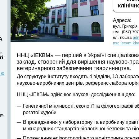
клінічн
Адреса:
вул. Григорія
тел. (057) 707
ел. пошта
adm
А
nsc.iecvm.kh
,
ННЦ «ІЕКВМ» — перший в Україні спеціалізов
ті
заклад, створений для вирішення науково-пра
ветеринарного забезпечення тваринництва.
тю
До структури інституту входять 4 відділи, 13 лаборат
науково-виробничих центрів, референс-лабораторія з
ННЦ «ІЕКВМ» здійснює наукові дослідження щодо:
Генетичної мінливості, екології та філогеографіі 
рогатої худоби
и»
Впровадження у лабораторну та виробничу практ
міжнародних стандартів біологічної безпеки та бі
Проведення епізоотологічного моніторингу основн