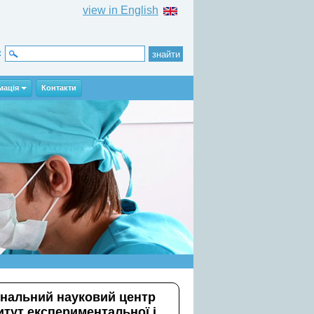
view in English
:
мація
Контакти
ональний науковий центр
итут експериментальної і