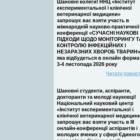
Шановні колеги! ННЦ «Інститут
експериментальної і клінічної
ветеринарної медицини»
запрошує вас взяти участь в
міжнародній науково-практичної
конференції «СУЧАСНІ НАУКОВІ
ПІДХОДИ ЩОДО МОНІТОРИНГУ Т
КОНТРОЛЮ ІНФЕКЦІЙНИХ І
НЕЗАРАЗНИХ ХВОРОБ ТВАРИН»
яка відбудеться в онлайн форма
3-4 листопада 2026 року
Читати повніс
Шановні студенти, аспіранти,
докторанти та молоді науковці!
Національний науковий центр
«Інститут експериментальної і
клінічної ветеринарної медицин
запрошує вас взяти участь в III
онлайн-конференції аспірантів і
молодих вчених у сфері Єдиного