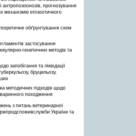
лі антропозоонозів, прогнозування
их механізмів епізоотичного
теоретичне обґрунтування схем
егламентів застосування
екулярно-генетичних методів та
до запобігання та ліквідації
туберкульозу, бруцельозу,
нших
бка методичних підходів щодо
ї тваринного походження
жень з питань ветеринарної
ержпродспоживслужби України та