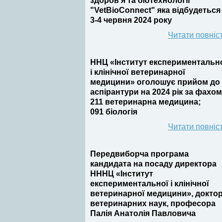
здоров’я та біотехнології
"VetBioConnect" яка відбудеться
3-4 червня 2024 року
Читати повніс
ННЦ «Інститут експериментальн
і клінічної ветеринарної
медицини» оголошує прийом до
аспірантури на 2024 рік за фахом
211 ветеринарна медицина;
091 біологія
Читати повніс
Передвиборча програма
кандидата на посаду директора
НННЦ «Інститут
експериментальної і клінічної
ветеринарної медицини», докто
ветеринарних наук, професора
Палія Анатолія Павловича