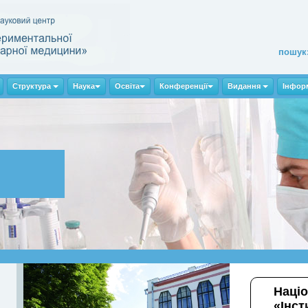
пошук
Структура
Наука
Освіта
Конференції
Видання
Інфор
Наці
«Інст