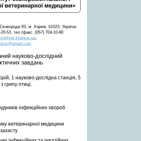
ої ветеринарної медицини»
 Сковороди 83, м. Харків, 61023, Україна
-20-53, тел./факс. (057) 704-10-90
in@vet.kharkov.ua
,
arkov@gmail.com
аний науково-дослідний
ктичних завдань
орій, 1 науково-дослідна станція, 5
 грипу птиці.
збудників інфекційних хвороб
ику ветеринарної медицини
озахисту
их інфекційних та інвазійних