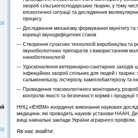
хвороб сільськогосподарських тварин, у тому чис
епізоотичної ситуації та дослідження молекулярн
процесу
тю
Дослідження механізму формування імунітету та 
корекції імунодефіцитних станів
Створення сучасних технологій виробництва та р
імунобіологічних препаратів з використанням мол
нанобіотехнологій
Удосконалення ветеринарно-санітарних заходів що
інфекційних хвороб спільних для людей і тварин: 
сальмонельозу, лістеріозу, кампілобактеріозу та і
Проведення токсикологічного моніторингу, розро
контролю якості та безпечності кормів і продукці
ий
ННЦ «ІЕКВМ» координує виконання наукових дослід
медицини, які проводять наукові установи НААН, Д
вищі навчальні заклади України аграрного профілю.
тю
Як нас знайти: