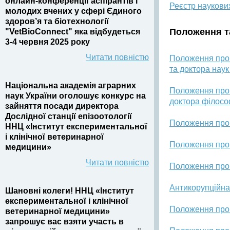
онлайн-конференції аспірантів і
Реєстр наукови
молодих вчених у сфері Єдиного
здоров’я та біотехнології
Положення т
"VetBioConnect" яка відбудеться
3-4 червня 2025 року
Читати повністю
Положення про 
та доктора нау
Національна академія аграрних
Положення про 
наук України оголошує конкурс на
доктора філосо
зайняття посади директора
Дослідної станції епізоотології
Положення про
ННЦ «Інститут експериментальної
і клінічної ветеринарної
Положення про
медицини»
Читати повністю
Положення про
Антикорупційн
Шановні колеги! ННЦ «Інститут
експериментальної і клінічної
Положення про 
ветеринарної медицини»
запрошує вас взяти участь в