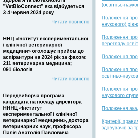
здоров’я та біотехнології
(освітньо-наук
"VetBioConnect" яка відбудеться
3-4 червня 2024 року
Положення про п
Читати повністю
наукового) рів
Положення про 
ННЦ «Інститут експериментальної
перегляду осві
і клінічної ветеринарної
медицини» оголошує прийом до
Положення про 
аспірантури на 2024 рік за фахом:
211 ветеринарна медицина;
091 біологія
Положення про 
освітньо-науко
Читати повністю
Положення про 
наукового ступ
Передвиборча програма
кандидата на посаду директора
НННЦ «Інститут
Положення акад
експериментальної і клінічної
ветеринарної медицини», доктора
Критерії, прави
ветеринарних наук, професора
здобувачів за т
Палія Анатолія Павловича