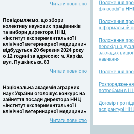
Положення про о
Читати повністю
філософії в НН
Повідомляємо, що збори
Положення про 
колективу наукових працівників
інформальній о
та вибори директора ННЦ
«Інститут експериментальної і
Положення про 
клінічної ветеринарної медицини»
перехід на дуал
відбудуться 20 березня 2024 року
закладах вищої 
о 12 годині
за адресою: м. Харків,
навчання
вул. Пушкінська, 83
Читати повністю
Положення про 
Розпорядження 
Національна академія аграрних
потребами в Н
наук України оголошує конкурс на
зайняття посади директора ННЦ
Договір про під
«Інститут експериментальної і
аспірантурі НН
клінічної ветеринарної медицини»
Читати повністю