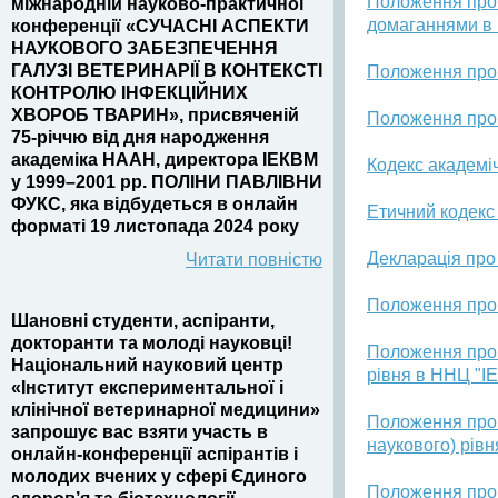
Положення про 
міжнародній науково-практичної
домаганнями в
конференції «СУЧАСНІ АСПЕКТИ
НАУКОВОГО ЗАБЕЗПЕЧЕННЯ
ГАЛУЗІ ВЕТЕРИНАРІЇ В КОНТЕКСТІ
Положення про 
КОНТРОЛЮ ІНФЕКЦІЙНИХ
ХВОРОБ ТВАРИН», присвяченій
Положення про 
75-річчю від дня народження
академіка НААН, директора ІЕКВМ
Кодекс академі
у 1999–2001 рр. ПОЛІНИ ПАВЛІВНИ
ФУКС, яка відбудеться в онлайн
Етичний кодекс
форматі 19 листопада 2024 року
Декларація про
Читати повністю
Положення про 
Шановні студенти, аспіранти,
докторанти та молоді науковці!
Положення про 
Національний науковий центр
рівня в ННЦ "І
«Інститут експериментальної і
клінічної ветеринарної медицини»
Положення про 
запрошує вас взяти участь в
наукового) рів
онлайн-конференції аспірантів і
молодих вчених у сфері Єдиного
Положення про о