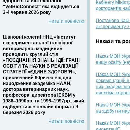
здоров’я та біотехнології
Кабінету Мініст
"VetBioConnect" яка відбудеться
докторантів наб
3-4 червня 2026 року
Постанова Кабін
Читати повністю
експерименту з
Шановні колеги! ННЦ «Інститут
Накази та ро
експериментальної і клінічної
ветеринарної медицини»
проводить круглий стіл
Наказ МОН Укра
«ПОЄДНАННЯ ЗНАНЬ І ДІЇ: ГРАНІ
вищу освіту (на
ОСВІТИ ТА НАУКИ В РЕАЛІЗАЦІЇ
СТРАТЕГІЇ «ЄДИНЕ ЗДОРОВ’Я»,
Наказ МОН Укра
присвячений 90річчю від дня
рекомендацій що
народження академіка НААН,
них, академічн
доктора ветеринарних наук,
диплома європе
професора, директора ІЕКВМ у
1986‒1990рр. та 1996‒1997рр., який
Наказ МОН Укра
відбудеться в онлайн форматі 9
на здобуття нау
березня 2026 року
Читати повністю
Наказ МОН Укра
дисертації"