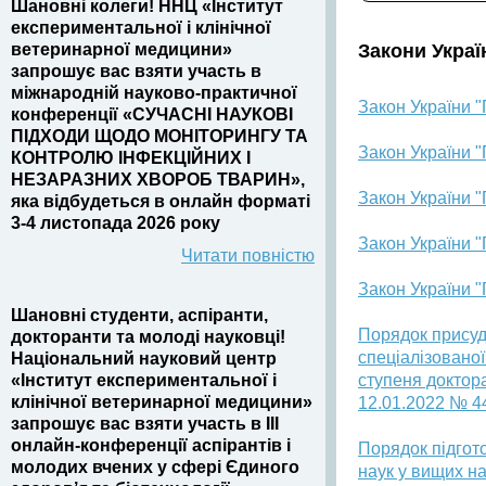
Шановні колеги! ННЦ «Інститут
експериментальної і клінічної
ветеринарної медицини»
Закони Украї
запрошує вас взяти участь в
міжнародній науково-практичної
Закон України "
конференції «СУЧАСНІ НАУКОВІ
ПІДХОДИ ЩОДО МОНІТОРИНГУ ТА
Закон України 
КОНТРОЛЮ ІНФЕКЦІЙНИХ І
НЕЗАРАЗНИХ ХВОРОБ ТВАРИН»,
Закон України "
яка відбудеться в онлайн форматі
3-4 листопада 2026 року
Закон України "
Читати повністю
Закон України "
Шановні студенти, аспіранти,
Порядок присуд
докторанти та молоді науковці!
спеціалізованої
Національний науковий центр
«Інститут експериментальної і
ступеня доктора
клінічної ветеринарної медицини»
12.01.2022 № 4
запрошує вас взяти участь в III
онлайн-конференції аспірантів і
Порядок підгото
молодих вчених у сфері Єдиного
наук у вищих н