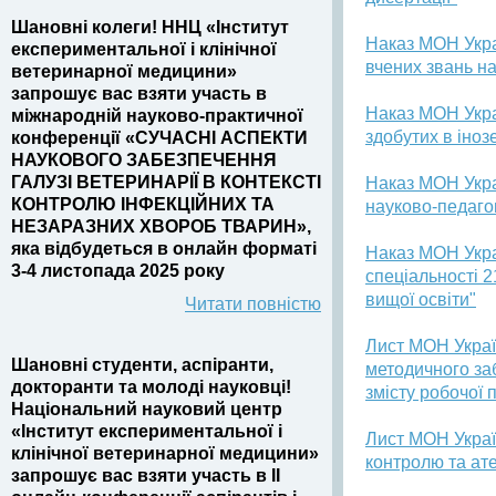
Шановні колеги! ННЦ «Інститут
Наказ МОН Укра
експериментальної і клінічної
вчених звань н
ветеринарної медицини»
запрошує вас взяти участь в
Наказ МОН Укра
міжнародній науково-практичної
здобутих в іно
конференції «СУЧАСНІ АСПЕКТИ
НАУКОВОГО ЗАБЕЗПЕЧЕННЯ
ГАЛУЗІ ВЕТЕРИНАРІЇ В КОНТЕКСТІ
Наказ МОН Укра
КОНТРОЛЮ ІНФЕКЦІЙНИХ ТА
науково-педаго
НЕЗАРАЗНИХ ХВОРОБ ТВАРИН»,
яка відбудеться в онлайн форматі
Наказ МОН Укра
3-4 листопада 2025 року
спеціальності 2
вищої освіти"
Читати повністю
Лист МОН Украї
Шановні студенти, аспіранти,
методичного за
докторанти та молоді науковці!
змісту робочої 
Національний науковий центр
«Інститут експериментальної і
Лист МОН Україн
клінічної ветеринарної медицини»
контролю та ате
запрошує вас взяти участь в II